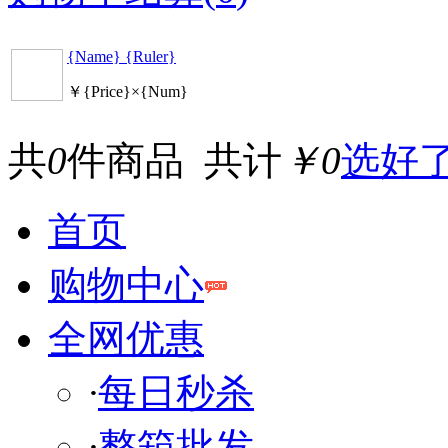
{Name} {Ruler}
￥{Price}×{Num}
共
0
件商品 共计
￥0
选好
首页
购物中心
全网优惠
·
每日秒杀
·
整箱批发