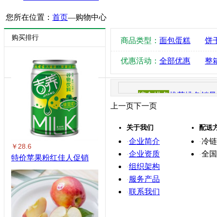
您所在位置：
首页
—
购物中心
购买排行
商品类型：
面包蛋糕
饼
优惠活动：
全部优惠
整
综合排名
推荐排名
销量
上一页
下一页
关于我们
配送
企业简介
冷链
·
·
￥28.6
企业资质
全国
·
·
特价苹果粉红佳人促销
组织架构
·
服务产品
·
联系我们
·