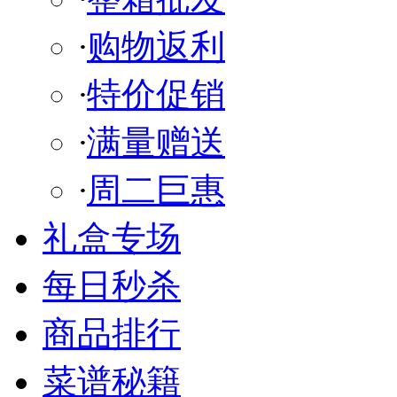
·
购物返利
·
特价促销
·
满量赠送
·
周二巨惠
礼盒专场
每日秒杀
商品排行
菜谱秘籍