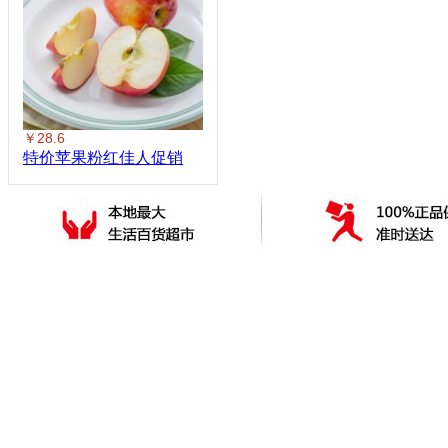
￥28.6
特价苹果粉红佳人促销