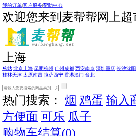
我的订单
|
客户服务
|
帮助中心
欢迎您来到麦帮帮网上超
上海
总站
北京
上海
昆明
杭州
广州
成都
西安
南京
深圳
重庆
长沙
沈阳
桂林
天津
太原
南昌
拉萨
西宁
香港
澳门
台北
热门搜索：
烟
鸡蛋
输入
方便面
可乐
瓜子
购物车结算(
0
)