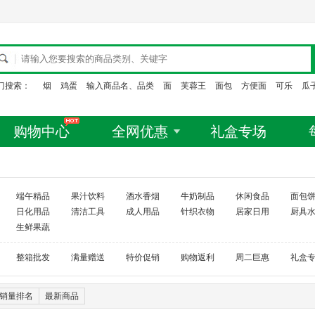
门搜索：
烟
鸡蛋
输入商品名、品类
面
芙蓉王
面包
方便面
可乐
瓜
购物中心
全网优惠
礼盒专场
端午精品
果汁饮料
酒水香烟
牛奶制品
休闲食品
面包
日化用品
清洁工具
成人用品
针织衣物
居家日用
厨具
生鲜果蔬
整箱批发
满量赠送
特价促销
购物返利
周二巨惠
礼盒
销量排名
最新商品