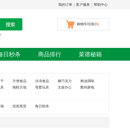
我的订单
|
客户服务
|
帮助中心
购物车结算(
0
)
子
每日秒杀
商品排行
菜谱秘籍
饼干
方便食品
冷冻食品
糖巧克力
粮油调味
水具
拖鞋天地
母婴玩具
文娱办公
数码家电
专场
优质尾货
每日秒杀