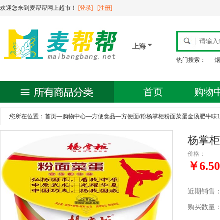
欢迎您来到麦帮帮网上超市！
[登录]
[注册]
上海
热门搜索：
首页
购物
您所在位置：
首页
—
购物中心
—
方便食品
—
方便面/粉杨掌柜粉面菜蛋金汤肥牛味18
杨掌柜
价格：
￥6.50
近期销售
购买数量