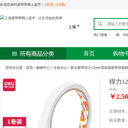
欢迎您来到麦帮帮网上超市！
[登录]
[注册]
上海
热门搜索：
烟
鸡
首页
购物
您所在位置：
首页
—
购物中心
—
文娱办公
—
胶水胶带得力12mm宽双面胶带双面胶粘
得力1
价格：
￥2.50
近期销售
购买数量