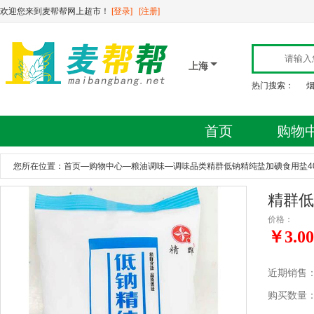
欢迎您来到麦帮帮网上超市！
[登录]
[注册]
上海
热门搜索：
首页
购物
您所在位置：
首页
—
购物中心
—
粮油调味
—
调味品类精群低钠精纯盐加碘食用盐40
精群低
价格：
￥3.00
近期销售
购买数量