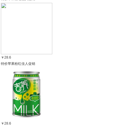
￥28.6
特价苹果粉红佳人促销
￥28.6