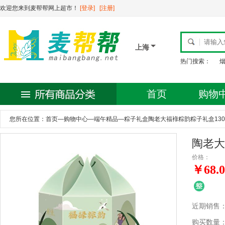
欢迎您来到麦帮帮网上超市！
[登录]
[注册]
上海
热门搜索：
首页
购物
您所在位置：
首页
—
购物中心
—
端午精品
—
粽子礼盒陶老大福䘵粽韵粽子礼盒1300
陶老大
价格：
￥68.0
近期销售
购买数量