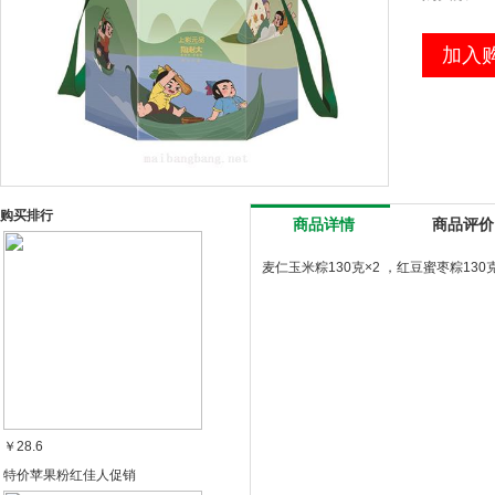
加入
购买排行
商品详情
商品评价
麦仁玉米粽130克×2 ，红豆蜜枣粽130克
￥28.6
特价苹果粉红佳人促销