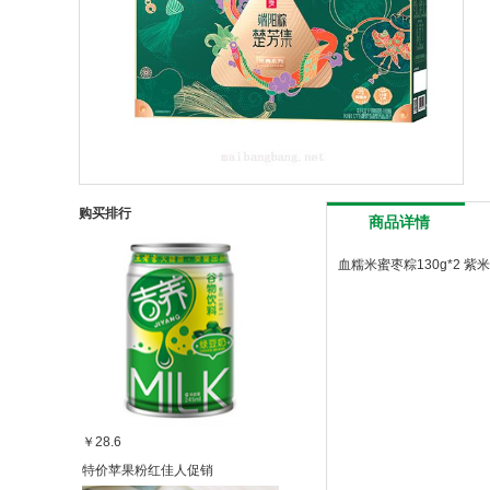
购买排行
商品详情
血糯米蜜枣粽130g*2 紫米
￥28.6
特价苹果粉红佳人促销