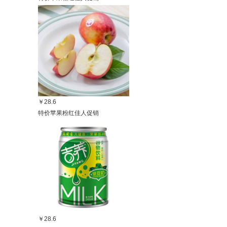
￥28.6
特价苹果粉红佳人促销
￥28.6