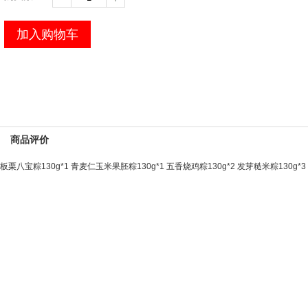
加入购物车
商品评价
板栗八宝粽130g*1 青麦仁玉米果胚粽130g*1 五香烧鸡粽130g*2 发芽糙米粽130g*3