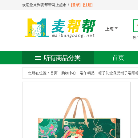
欢迎您来到麦帮帮网上超市！
[登录]
[注册]
上海
热
首页
您所在位置：
首页
—
购物中心
—
端午精品
—
粽子礼盒良品铺子端阳粽楚