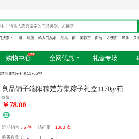
门搜索：
烟
鸡蛋
输入商品名、品类
面
芙蓉王
面包
方便面
可乐
瓜
购物中心
全网优惠
礼盒专场
芳集粽子礼盒1170g/箱
良品铺子端阳粽楚芳集粽子礼盒1170g/箱
价格：
￥78.00
近期销售：
5 件
访问量：
1383 次
购买数量：