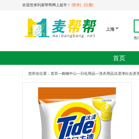
欢迎您来到麦帮帮网上超市！
[登录]
[注册]
上海
热
首页
您所在位置：
首页
—
购物中心
—
日化用品
—
洗衣用品汰渍净白去渍无