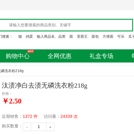
门搜索：
烟
鸡蛋
输入商品名、品类
面
芙蓉王
面包
方便面
可乐
瓜
购物中心
全网优惠
礼盒专场
磷洗衣粉218g
汰渍净白去渍无磷洗衣粉218g
价格：
￥2.50
近期销售：
1372 件
访问量：
24339 次
购买数量：