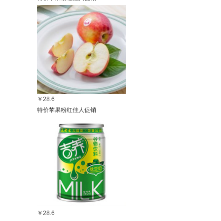
￥28.6
特价苹果粉红佳人促销
￥28.6