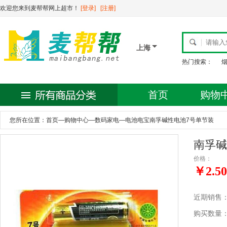
欢迎您来到麦帮帮网上超市！
[登录]
[注册]
上海
热门搜索：
首页
购物
您所在位置：
首页
—
购物中心
—
数码家电
—
电池电宝南孚碱性电池7号单节装
南孚碱
价格：
￥2.50
近期销售
购买数量