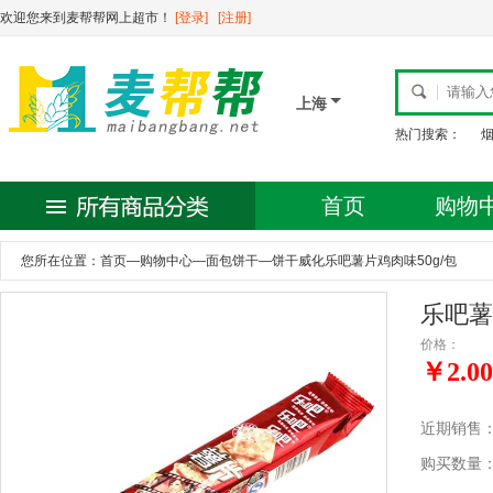
欢迎您来到麦帮帮网上超市！
[登录]
[注册]
上海
热门搜索：
首页
购物
您所在位置：
首页
—
购物中心
—
面包饼干
—
饼干威化乐吧薯片鸡肉味50g/包
乐吧薯
价格：
￥2.00
近期销售
购买数量