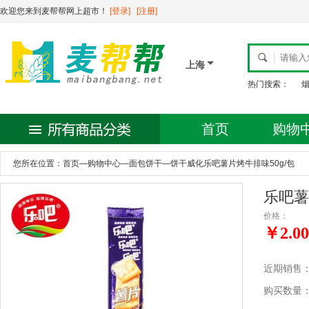
欢迎您来到麦帮帮网上超市！
[登录]
[注册]
上海
热门搜索：
首页
购物
您所在位置：
首页
—
购物中心
—
面包饼干
—
饼干威化乐吧薯片烤牛排味50g/包
乐吧薯
价格：
￥2.00
近期销售
购买数量