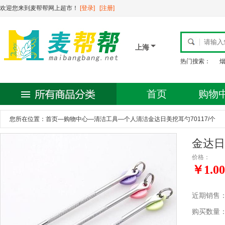
欢迎您来到麦帮帮网上超市！
[登录]
[注册]
上海
热门搜索：
首页
购物
您所在位置：
首页
—
购物中心
—
清洁工具
—
个人清洁金达日美挖耳勺70117/个
金达日
价格：
￥1.00
近期销售
购买数量