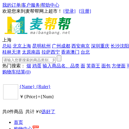
我的订单
|
客户服务
|
帮助中心
欢迎您来到麦帮帮网上超市！
[登录]
[注册]
上海
总站
北京
上海
昆明
杭州
广州
成都
西安
南京
深圳
重庆
长沙
沈阳
桂林
天津
太原
南昌
拉萨
西宁
香港
澳门
台北
热门搜索：
烟
鸡蛋
输入商品名、品类
面
芙蓉王
面包
方便面
购物车结算(
0
)
{Name} {Ruler}
￥{Price}×{Num}
共
0
件商品 共计
￥0
选好了
首页
购物中心