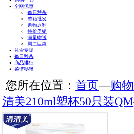
全网优惠
·
每日秒杀
·
整箱批发
·
购物返利
·
特价促销
·
满量赠送
·
周二巨惠
礼盒专场
每日秒杀
商品排行
菜谱秘籍
您所在位置：
首页
—
购物
清美210ml塑杯50只装QM