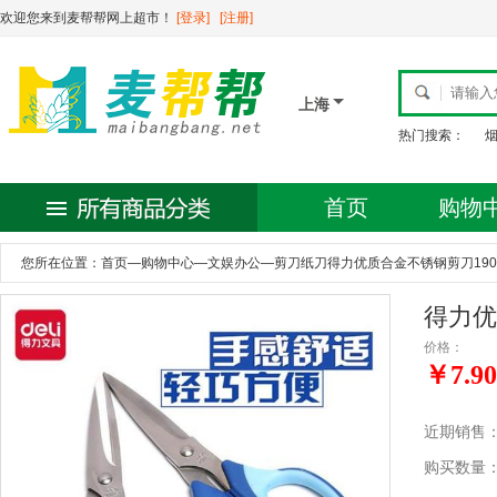
欢迎您来到麦帮帮网上超市！
[登录]
[注册]
上海
热门搜索：
首页
购物
您所在位置：
首页
—
购物中心
—
文娱办公
—
剪刀纸刀得力优质合金不锈钢剪刀190m
得力优
价格：
￥7.90
近期销售
购买数量