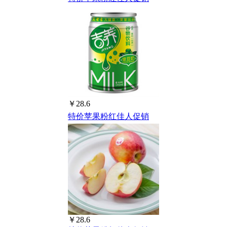
￥28.6
特价苹果粉红佳人促销
￥28.6