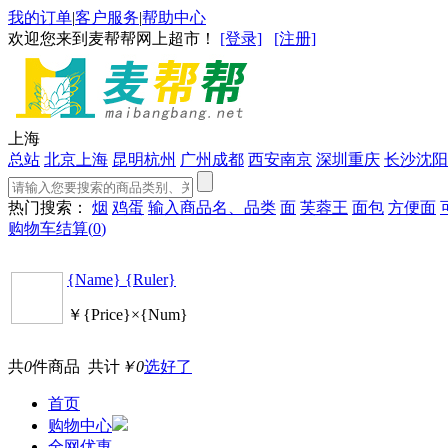
我的订单
|
客户服务
|
帮助中心
欢迎您来到麦帮帮网上超市！
[登录]
[注册]
上海
总站
北京
上海
昆明
杭州
广州
成都
西安
南京
深圳
重庆
长沙
沈阳
热门搜索：
烟
鸡蛋
输入商品名、品类
面
芙蓉王
面包
方便面
购物车结算(
0
)
{Name} {Ruler}
￥{Price}×{Num}
共
0
件商品 共计
￥0
选好了
首页
购物中心
全网优惠