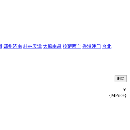
州
郑州
济南
桂林
天津
太原
南昌
拉萨
西宁
香港
澳门
台北
￥
{MPrice}