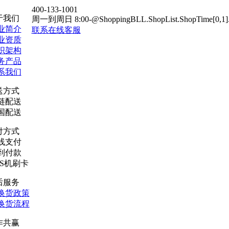
400-133-1001
于我们
周一到周日 8:00-@ShoppingBLL.ShopList.ShopTime[0,1].T
业简介
联系在线客服
业资质
织架构
务产品
系我们
送方式
链配送
国配送
付方式
线支付
到付款
OS机刷卡
后服务
换货政策
换货流程
作共赢