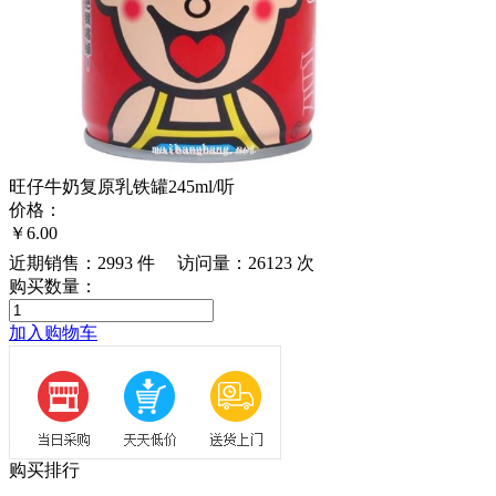
旺仔牛奶复原乳铁罐245ml/听
价格：
￥6.00
近期销售：
2993 件
访问量：
26123 次
购买数量：
加入购物车
购买排行