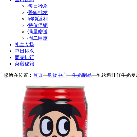
·
每日秒杀
·
整箱批发
·
购物返利
·
特价促销
·
满量赠送
·
周二巨惠
礼盒专场
每日秒杀
商品排行
菜谱秘籍
您所在位置：
首页
—
购物中心
—
牛奶制品
—
乳饮料旺仔牛奶复原