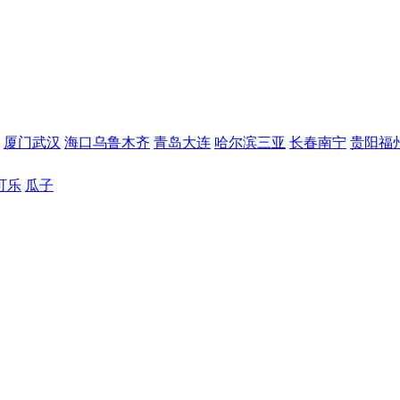
厦门
武汉
海口
乌鲁木齐
青岛
大连
哈尔滨
三亚
长春
南宁
贵阳
福
可乐
瓜子