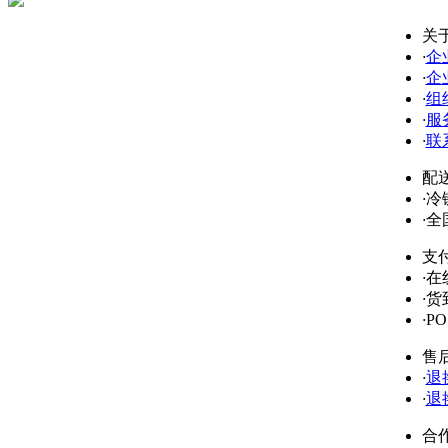
关
·
企
·
企
·
组
·
服
·
联
配
·
冷
·
全
支
·
在
·
货
·
P
售
·
退
·
退
合