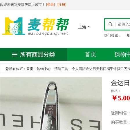
欢迎您来到麦帮帮网上超市！
[登录]
[注册]
上海
热门搜索：
首页
购物
您所在位置：
首页
—
购物中心
—
清洁工具
—
个人清洁金达日美斜口指甲钳指甲刀指
金达日
价格：
￥5.00
近期销售
购买数量