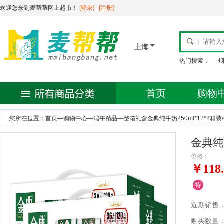
欢迎您来到麦帮帮网上超市！
[登录]
[注册]
上海
热门搜索：
首页
购物
您所在位置：
首页
—
购物中心
—
端午精品
—
整箱礼盒金典纯牛奶250ml*12*2箱装
金典纯牛
价格：
￥118.
近期销售
购买数量