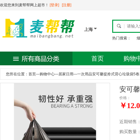
欢迎您来到麦帮帮网上超市！
[登录]
[注册]
上海
热门搜索：
首页
购物
您所在位置：
首页
—
购物中心
—
居家日用
—
一次用品安可馨提拎式背心垃圾袋5卷1
安可馨
价格：
￥12.0
近期销售
购买数量