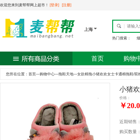
欢迎您来到麦帮帮网上超市！
[登录]
[注册]
上海
热门搜索：
首页
购物
您所在位置：
首页
—
购物中心
—
拖鞋天地
—
女款棉拖小猪欢欢女士卡通棉拖鞋/双粉
小猪欢
价格：
￥20.0
近期销售
购买数量