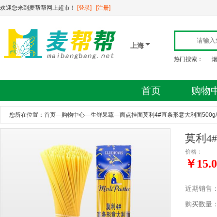
欢迎您来到麦帮帮网上超市！
[登录]
[注册]
上海
热门搜索：
首页
购物
您所在位置：
首页
—
购物中心
—
生鲜果蔬
—
面点挂面莫利4#直条形意大利面500g
莫利4
价格：
￥15.0
近期销售
购买数量