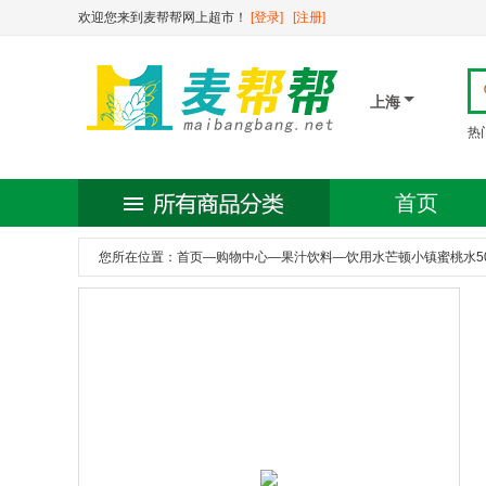
欢迎您来到麦帮帮网上超市！
[登录]
[注册]
上海
热
首页
您所在位置：
首页
—
购物中心
—
果汁饮料
—
饮用水芒顿小镇蜜桃水50