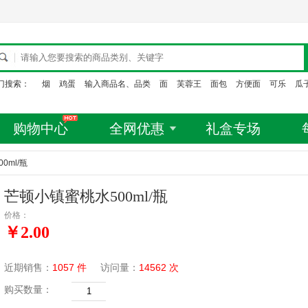
门搜索：
烟
鸡蛋
输入商品名、品类
面
芙蓉王
面包
方便面
可乐
瓜
购物中心
全网优惠
礼盒专场
0ml/瓶
芒顿小镇蜜桃水500ml/瓶
价格：
￥2.00
近期销售：
1057 件
访问量：
14562 次
购买数量：