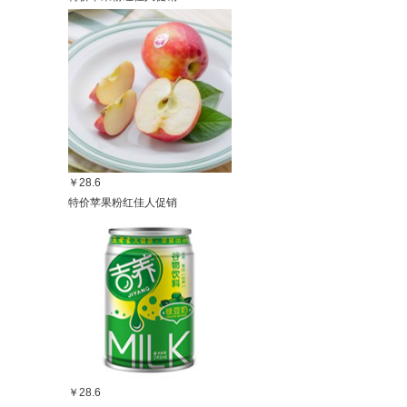
￥28.6
特价苹果粉红佳人促销
￥28.6