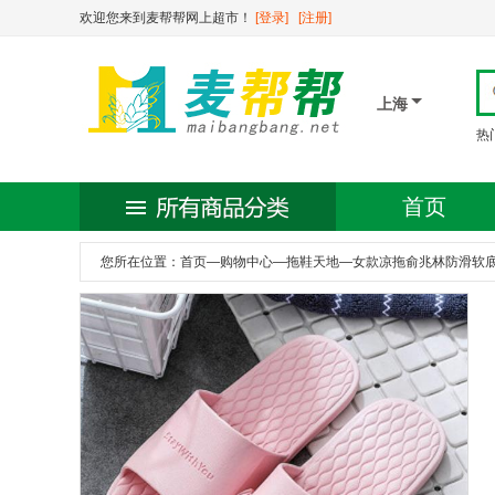
欢迎您来到麦帮帮网上超市！
[登录]
[注册]
上海
热
首页
您所在位置：
首页
—
购物中心
—
拖鞋天地
—
女款凉拖俞兆林防滑软底