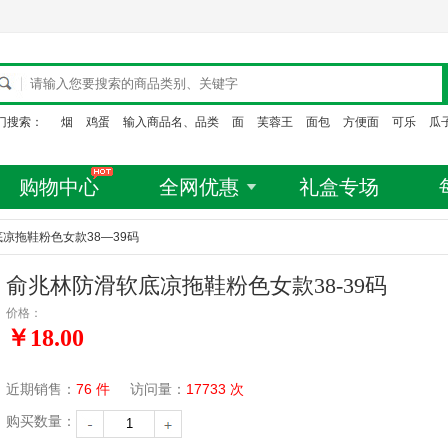
门搜索：
烟
鸡蛋
输入商品名、品类
面
芙蓉王
面包
方便面
可乐
瓜
购物中心
全网优惠
礼盒专场
凉拖鞋粉色女款38
—
39码
俞兆林防滑软底凉拖鞋粉色女款38-39码
价格：
￥18.00
近期销售：
76 件
访问量：
17733 次
购买数量：