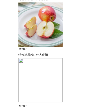
￥28.6
特价苹果粉红佳人促销
￥28.6