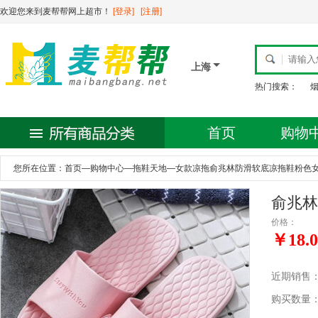
欢迎您来到麦帮帮网上超市！
[登录]
[注册]
上海
热门搜索：
首页
购物
您所在位置：
首页
—
购物中心
—
拖鞋天地
—
女款凉拖俞兆林防滑软底凉拖鞋粉色女
俞兆林
价格：
￥18.0
近期销售
购买数量