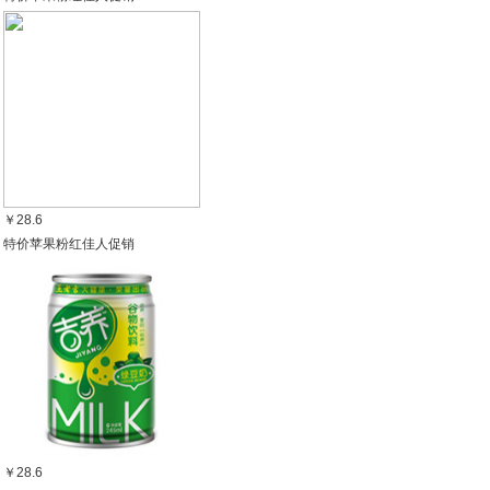
￥28.6
特价苹果粉红佳人促销
￥28.6