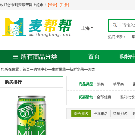
欢迎您来到麦帮帮网上超市！
[登录]
[注册]
上海
热门搜索：
首页
购物
您所在位置：
首页
—
购物中心
—
生鲜果蔬
—
新鲜水果
—
蕉类
购买排行
商品类型：
蕉类
苹果类
优惠活动：
全部优惠
整箱批发
综合排名
推荐排名
销量排名