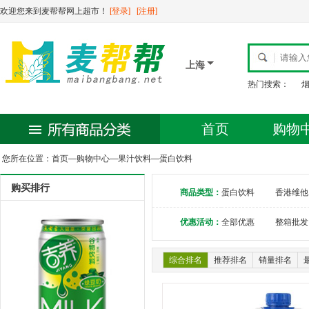
欢迎您来到麦帮帮网上超市！
[登录]
[注册]
上海
热门搜索：
首页
购物
您所在位置：
首页
—
购物中心
—
果汁饮料
—
蛋白饮料
购买排行
商品类型：
蛋白饮料
香港维他
优惠活动：
全部优惠
整箱批发
综合排名
推荐排名
销量排名