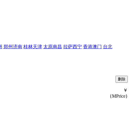
州
郑州
济南
桂林
天津
太原
南昌
拉萨
西宁
香港
澳门
台北
￥
{MPrice}