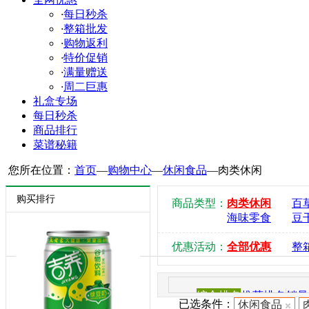
·
每日秒杀
·
整箱批发
·
购物返利
·
特价促销
·
满量赠送
·
周二巨惠
礼盒专场
每日秒杀
商品排行
菜谱秘籍
您所在位置：
首页
—
购物中心
—
休闲食品
—
肉类休闲
购买排行
商品类型：
肉类休闲
百
海味零食
豆
优惠活动：
全部优惠
整
综合排名
推荐排名
销量
已选条件：
休闲食品