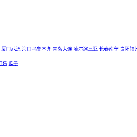
厦门
武汉
海口
乌鲁木齐
青岛
大连
哈尔滨
三亚
长春
南宁
贵阳
福
可乐
瓜子