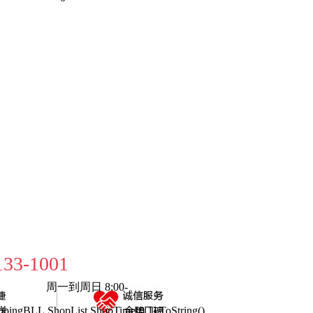
133-1001
周一到周日 8:00-
pingBLL.ShopList.ShopTime[0,1].ToString()