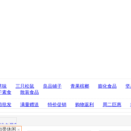
草味
三只松鼠
良品铺子
青果槟榔
膨化食品
坚
干素食
散装食品
箱批发
满量赠送
特价促销
购物返利
周二巨惠
排名
最新商品
肉类休闲