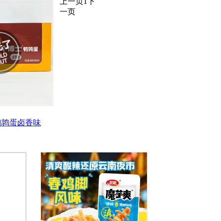
上一页
1
下
一页
鹌鹑蛋卤香味