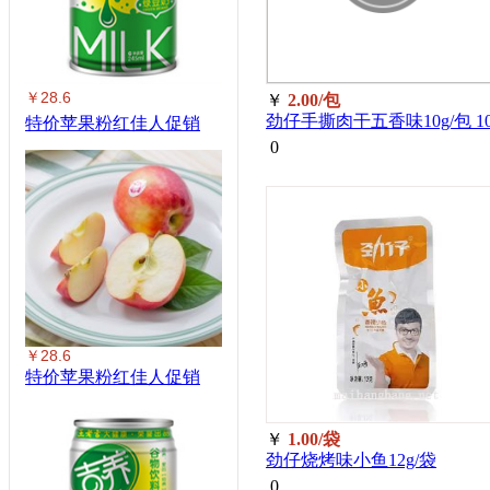
￥28.6
￥
2.00/包
劲仔手撕肉干五香味10g/包 1
特价苹果粉红佳人促销
0
￥28.6
特价苹果粉红佳人促销
￥
1.00/袋
劲仔烧烤味小鱼12g/袋
0