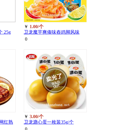
￥
1.00/个
 25g
卫龙魔芋爽傣味舂鸡脚风味
15g/个 15
0
￥
3.00/个
网红熟
卫龙溏心蛋一枚装35g/个
0