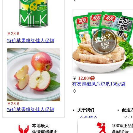
￥28.6
特价苹果粉红佳人促销
￥
12.00/袋
有友泡椒凤爪鸡爪136g/袋
0
￥28.6
特价苹果粉红佳人促销
关于我们
配送
企业简介
冷链
·
·
企业资质
全国
·
·