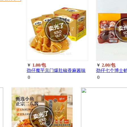
￥
1.00/包
￥
2.00/包
劲仔魔芋京门爆肚椒香麻酱味
劲仔七个博士
18g/包 18
30g/包 30
0
0