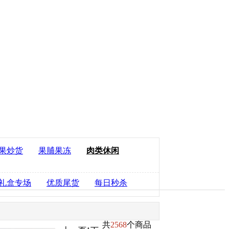
果炒货
果脯果冻
肉类休闲
礼盒专场
优质尾货
每日秒杀
共
2568
个商品