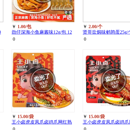
￥
1.00/包
￥
2.00/个
0
劲仔深海小鱼麻酱味12g/包 12
贤哥盐焗味鹌鹑蛋25g/个
0
0
￥
15.00/袋
￥
15.00/袋
王小卤虎皮凤爪卤鸡爪网红熟
王小卤虎皮凤爪卤鸡爪
食卤肉卤香味105g/袋
食卤肉香辣味105g/袋
0
0