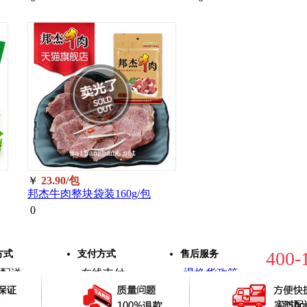
￥
23.90/包
邦杰牛肉整块袋装160g/包
0
400-
方式
支付方式
售后服务
配送
在线支付
退换货政策
·
·
配送
货到付款
退换货流程
·
·
@Shop