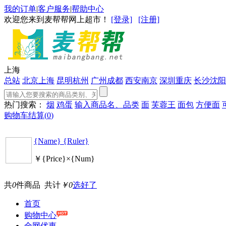
我的订单
|
客户服务
|
帮助中心
欢迎您来到麦帮帮网上超市！
[登录]
[注册]
上海
总站
北京
上海
昆明
杭州
广州
成都
西安
南京
深圳
重庆
长沙
沈阳
热门搜索：
烟
鸡蛋
输入商品名、品类
面
芙蓉王
面包
方便面
购物车结算(
0
)
{Name} {Ruler}
￥{Price}×{Num}
共
0
件商品 共计
￥0
选好了
首页
购物中心
全网优惠