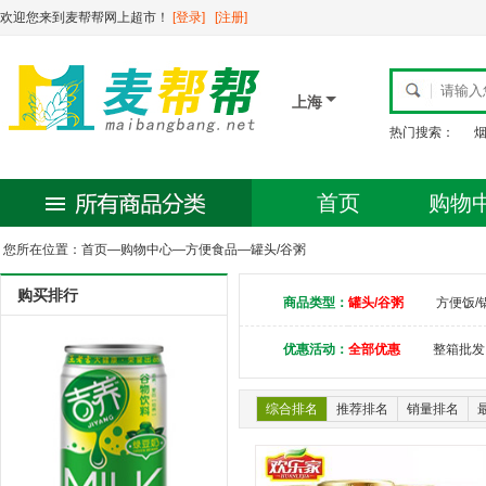
欢迎您来到麦帮帮网上超市！
[登录]
[注册]
上海
热门搜索：
首页
购物
您所在位置：
首页
—
购物中心
—
方便食品
—
罐头/谷粥
购买排行
商品类型：
罐头/谷粥
方便饭/
优惠活动：
全部优惠
整箱批发
综合排名
推荐排名
销量排名