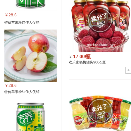
￥28.6
特价苹果粉红佳人促销
17.00/瓶
￥
欢乐家杨梅罐头900g/瓶
￥28.6
特价苹果粉红佳人促销