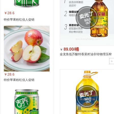
￥28.6
特价苹果粉红佳人促销
89.00/桶
￥
金龙鱼低芥酸特香菜籽油非转物理压榨
5L/桶
￥28.6
特价苹果粉红佳人促销