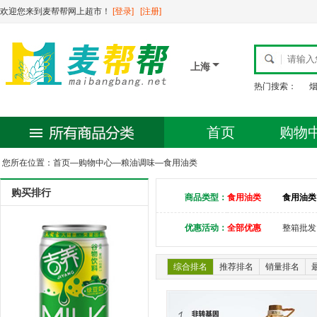
欢迎您来到麦帮帮网上超市！
[登录]
[注册]
上海
热门搜索：
首页
购物
您所在位置：
首页
—
购物中心
—
粮油调味
—
食用油类
购买排行
商品类型：
食用油类
食用油类
优惠活动：
全部优惠
整箱批发
综合排名
推荐排名
销量排名