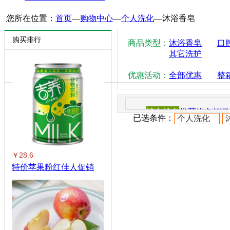
您所在位置：
首页
—
购物中心
—
个人洗化
—
沐浴香皂
购买排行
商品类型：
沐浴香皂
口
其它洗护
优惠活动：
全部优惠
整
综合排名
推荐排名
销量
已选条件：
个人洗化
￥28.6
特价苹果粉红佳人促销