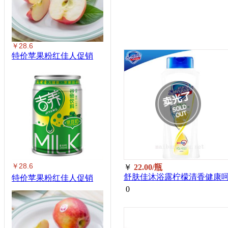
￥28.6
特价苹果粉红佳人促销
￥28.6
￥
22.00/瓶
舒肤佳沐浴露柠檬清香健康
特价苹果粉红佳人促销
护400ml/瓶
0