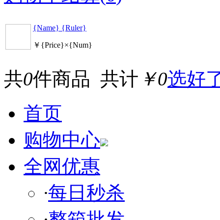
{Name} {Ruler}
￥{Price}×{Num}
共
0
件商品 共计
￥0
选好
首页
购物中心
全网优惠
·
每日秒杀
·
整箱批发