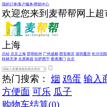
我的订单
|
客户服务
|
帮助中心
欢迎您来到麦帮帮网上超
上海
总站
北京
上海
昆明
杭州
广州
成都
西安
南京
深圳
重庆
长沙
沈阳
桂林
天津
太原
南昌
拉萨
西宁
香港
澳门
台北
热门搜索：
烟
鸡蛋
输入
方便面
可乐
瓜子
购物车结算(
0
)