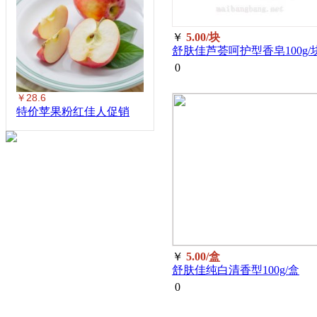
￥
5.00/块
舒肤佳芦荟呵护型香皂100g/
0
￥28.6
特价苹果粉红佳人促销
￥
5.00/盒
舒肤佳纯白清香型100g/盒
0