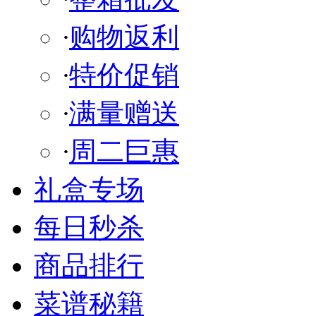
·
购物返利
·
特价促销
·
满量赠送
·
周二巨惠
礼盒专场
每日秒杀
商品排行
菜谱秘籍