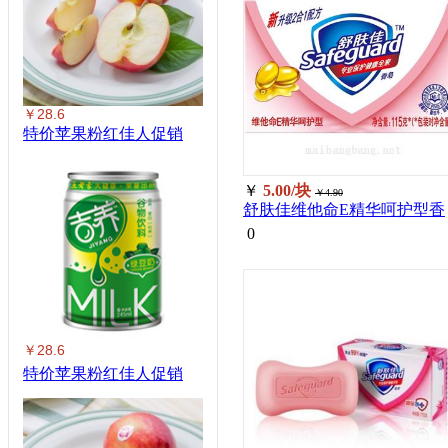
￥28.6
特价苹果粉红佳人促销
￥
5.00/块
￥4.90
舒肤佳维他命E精华呵护型香
皂100g/块
0
￥28.6
特价苹果粉红佳人促销