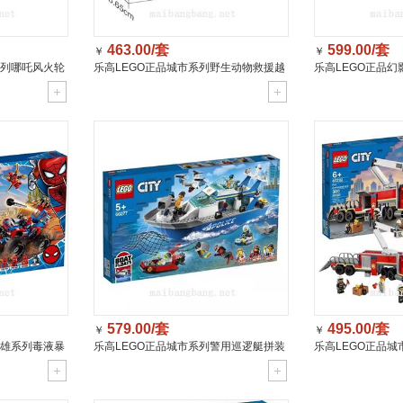
463.00/套
599.00/套
￥
￥
系列哪吒风火轮
乐高LEGO正品城市系列野生动物救援越
乐高LEGO正品
岁+)80034
野男女孩益智积木玩具(4岁+)60301
具模型劳埃德传奇神龙
579.00/套
495.00/套
￥
￥
英雄系列毒液暴
乐高LEGO正品城市系列警用巡逻艇拼装
乐高LEGO正品
51
益智儿童玩具(5岁+)60277
(6岁+)60282