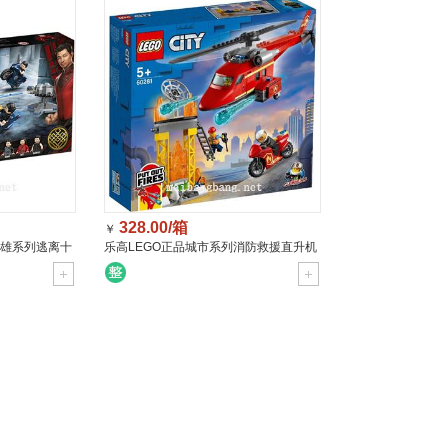
328.00/箱
￥
英雄系列逃离十
乐高LEGO正品城市系列消防救援直升机
6176
（5岁+）30281