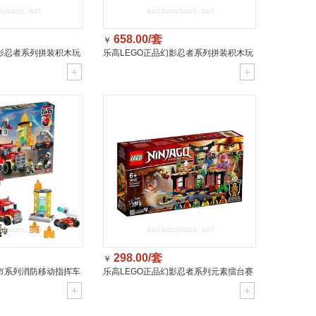
658.00/套
￥
幻影忍者系列拼装积木玩
乐高LEGO正品幻影忍者系列拼装积木玩
(8岁+)71766
具模型水龙(9岁+)71754/套
298.00/套
￥
城市系列消防移动指挥车
乐高LEGO正品幻影忍者系列元素擂台赛
拼装玩具(6岁+)71735