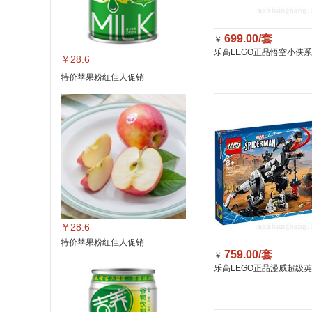
699.00/套
￥
乐高LEGO正品悟空小侠
￥28.6
战机拼搭积木玩具男孩礼物(8
特价苹果粉红佳人促销
￥28.6
特价苹果粉红佳人促销
759.00/套
￥
乐高LEGO正品漫威超级
龙伏击(8岁+)拼装积木761