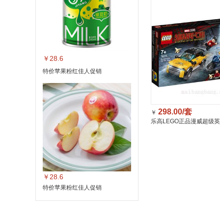
￥28.6
特价苹果粉红佳人促销
298.00/套
￥
乐高LEGO正品漫威超级
戒拼插积木益智玩具(7岁+)7
￥28.6
特价苹果粉红佳人促销