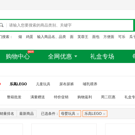
门搜索：
烟
鸡蛋
输入商品名、品类
面
芙蓉王
面包
方便面
可乐
瓜
购物中心
全网优惠
礼盒专场
O
乐高LEGO
儿童玩具
尿布尿裤
哺乳喂养
整箱批发
满量赠送
特价促销
购物返利
周二巨惠
礼盒
销量排名
最新商品
已选条件：
母婴玩具
乐高LEGO