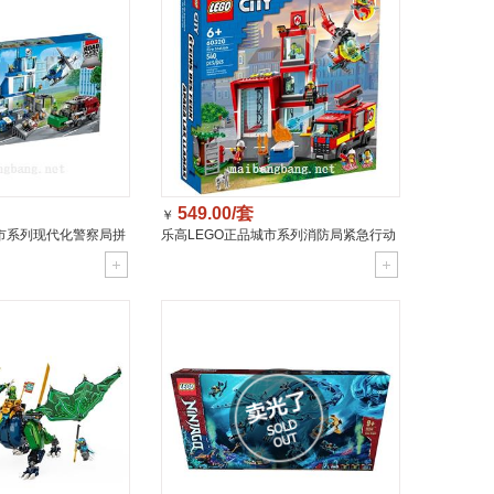
549.00/套
￥
城市系列现代化警察局拼
乐高LEGO正品城市系列消防局紧急行动
0316
拼搭积木玩具(6岁+)60320