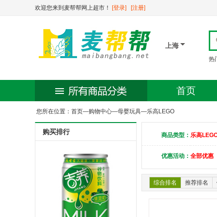
欢迎您来到麦帮帮网上超市！
[登录]
[注册]
上海
热
首页
您所在位置：
首页
—
购物中心
—
母婴玩具
—
乐高LEGO
购买排行
商品类型：
乐高LEG
优惠活动：
全部优惠
综合排名
推荐排名