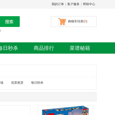
我的订单
|
客户服务
|
帮助中心
购物车结算(
0
)
子
每日秒杀
商品排行
菜谱秘籍
专场
优质尾货
每日秒杀