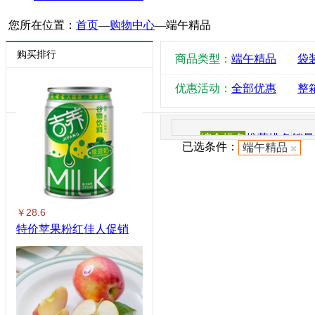
您所在位置：
首页
—
购物中心
—
端午精品
购买排行
商品类型：
端午精品
袋
优惠活动：
全部优惠
整
综合排名
推荐排名
销量
已选条件：
端午精品
￥28.6
特价苹果粉红佳人促销