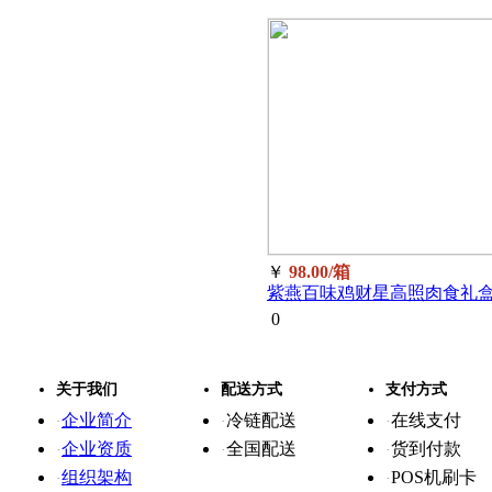
￥
98.00/箱
紫燕百味鸡财星高照肉食礼
680g/箱
0
关于我们
配送方式
支付方式
企业简介
冷链配送
在线支付
·
·
·
企业资质
全国配送
货到付款
·
·
·
组织架构
POS机刷卡
·
·