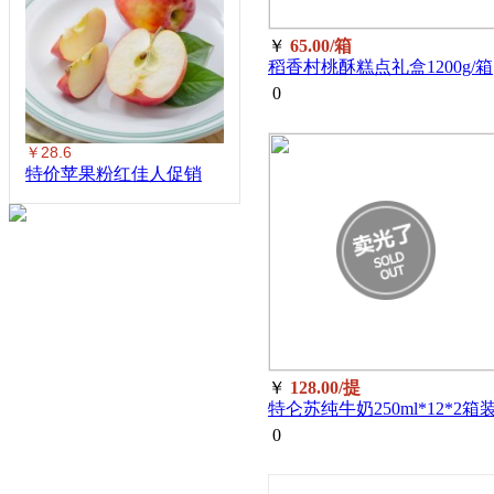
￥
65.00/箱
稻香村桃酥糕点礼盒1200g/箱
0
￥28.6
特价苹果粉红佳人促销
￥
128.00/提
特仑苏纯牛奶250ml*12*2箱装
提
0