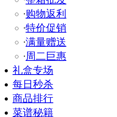
·
购物返利
·
特价促销
·
满量赠送
·
周二巨惠
礼盒专场
每日秒杀
商品排行
菜谱秘籍