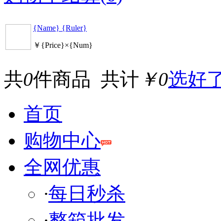
{Name} {Ruler}
￥{Price}×{Num}
共
0
件商品 共计
￥0
选好
首页
购物中心
全网优惠
·
每日秒杀
·
整箱批发