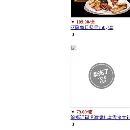
￥
109.00/盒
沃隆每日坚果750g/盒
0
￥
79.00/箱
徐福记福运满满礼盒零食大
包1100g/箱
0