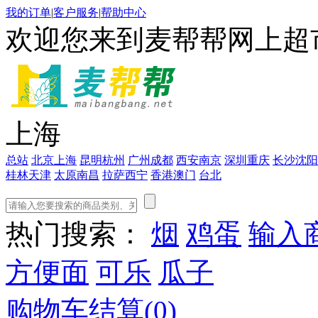
我的订单
|
客户服务
|
帮助中心
欢迎您来到麦帮帮网上超
上海
总站
北京
上海
昆明
杭州
广州
成都
西安
南京
深圳
重庆
长沙
沈阳
桂林
天津
太原
南昌
拉萨
西宁
香港
澳门
台北
热门搜索：
烟
鸡蛋
输入
方便面
可乐
瓜子
购物车结算(
0
)