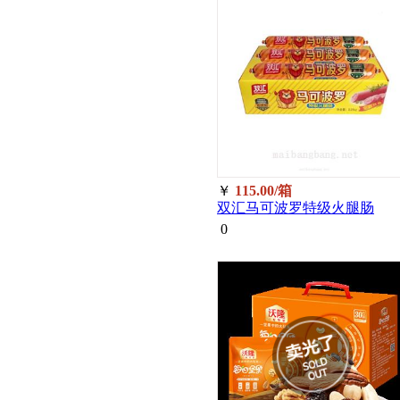
￥
115.00/箱
双汇马可波罗特级火腿肠
55g*50整箱/箱
0