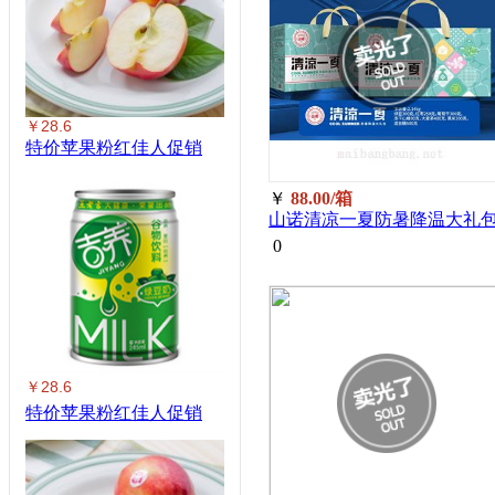
￥28.6
特价苹果粉红佳人促销
￥
88.00/箱
山诺清凉一夏防暑降温大礼
2140g/箱
0
￥28.6
特价苹果粉红佳人促销