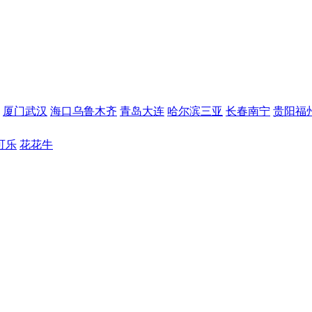
厦门
武汉
海口
乌鲁木齐
青岛
大连
哈尔滨
三亚
长春
南宁
贵阳
福
可乐
花花牛