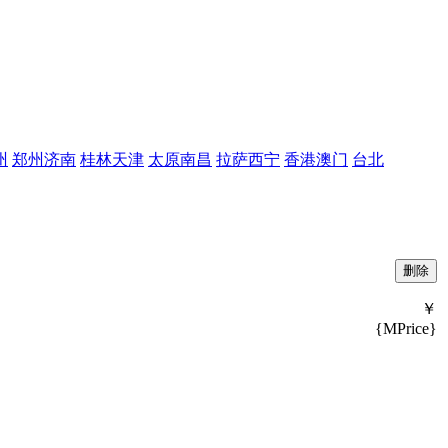
州
郑州
济南
桂林
天津
太原
南昌
拉萨
西宁
香港
澳门
台北
￥
{MPrice}