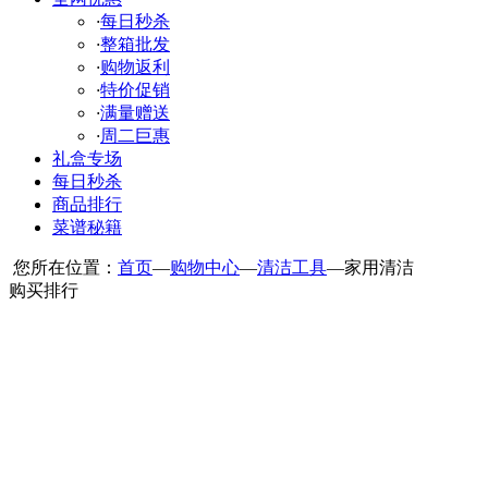
·
每日秒杀
·
整箱批发
·
购物返利
·
特价促销
·
满量赠送
·
周二巨惠
礼盒专场
每日秒杀
商品排行
菜谱秘籍
您所在位置：
首页
—
购物中心
—
清洁工具
—
家用清洁
购买排行