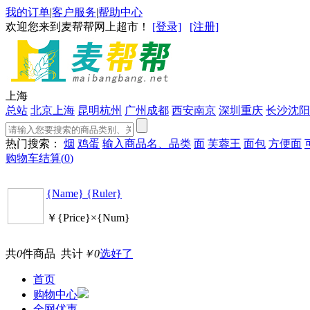
我的订单
|
客户服务
|
帮助中心
欢迎您来到麦帮帮网上超市！
[登录]
[注册]
上海
总站
北京
上海
昆明
杭州
广州
成都
西安
南京
深圳
重庆
长沙
沈阳
热门搜索：
烟
鸡蛋
输入商品名、品类
面
芙蓉王
面包
方便面
购物车结算(
0
)
{Name} {Ruler}
￥{Price}×{Num}
共
0
件商品 共计
￥0
选好了
首页
购物中心
全网优惠