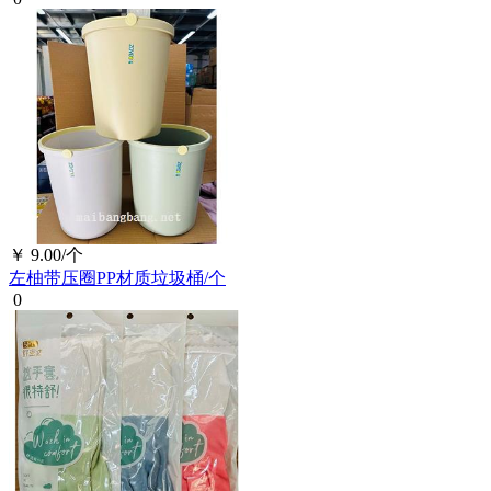
￥
9.00/个
左柚带压圈PP材质垃圾桶/个
0