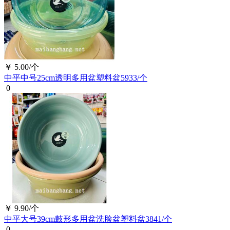
￥
5.00/个
中平中号25cm透明多用盆塑料盆5933/个
0
￥
9.90/个
中平大号39cm鼓形多用盆洗脸盆塑料盆3841/个
0