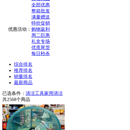
全部优惠
整箱批发
满量赠送
特价促销
优惠活动：
购物返利
周二巨惠
礼盒专场
优质尾货
每日秒杀
综合排名
推荐排名
销量排名
最新商品
已选条件：
清洁工具
家用清洁
共
2568
个商品