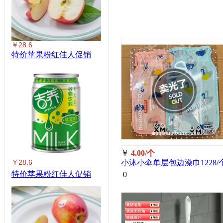
￥28.6
特价苹果粉红佳人促销
￥
4.00/个
￥28.6
小沐小伞单层包边澡巾1228/
特价苹果粉红佳人促销
0