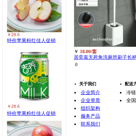
￥28.6
特价苹果粉红佳人促销
￥
18.00/套
居奕嘉无死角洗厕所刷子长
包胶柄马桶刷套装5221
0
关于我们
配送
企业简介
冷链
·
·
企业资质
全国
·
·
￥28.6
组织架构
·
特价苹果粉红佳人促销
服务产品
·
联系我们
·