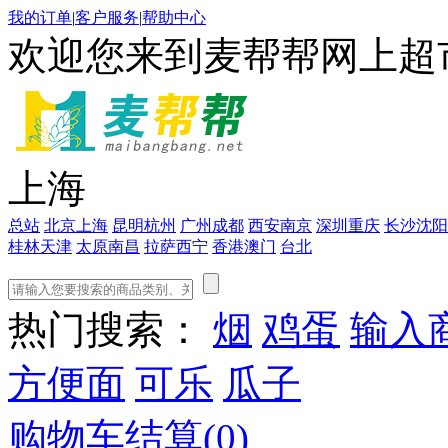
我的订单
|
客户服务
|
帮助中心
欢迎您来到麦帮帮网上超
上海
总站
北京
上海
昆明
杭州
广州
成都
西安
南京
深圳
重庆
长沙
沈阳
桂林
天津
太原
南昌
拉萨
西宁
香港
澳门
台北
热门搜索：
烟
鸡蛋
输入
方便面
可乐
瓜子
购物车结算(
0
)