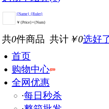
{Name} {Ruler}
￥{Price}×{Num}
共
0
件商品 共计
￥0
选好
首页
购物中心
全网优惠
·
每日秒杀
·
整箱批发