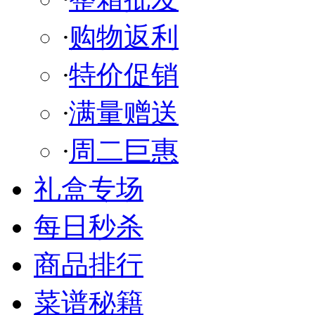
·
购物返利
·
特价促销
·
满量赠送
·
周二巨惠
礼盒专场
每日秒杀
商品排行
菜谱秘籍