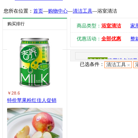
您所在位置：
首页
—
购物中心
—
清洁工具
—
浴室清洁
购买排行
商品类型：
浴室清洁
家
优惠活动：
全部优惠
整
综合排名
推荐排名
销量
已选条件：
清洁工具
￥28.6
特价苹果粉红佳人促销