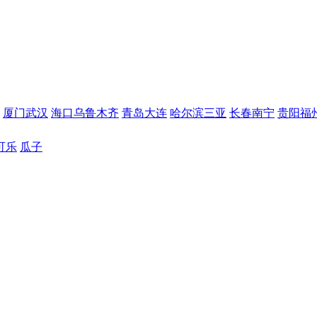
厦门
武汉
海口
乌鲁木齐
青岛
大连
哈尔滨
三亚
长春
南宁
贵阳
福
可乐
瓜子