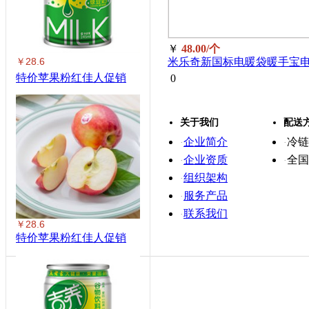
￥
48.00/个
￥28.6
米乐奇新国标电暖袋暖手宝
热水袋暖宝宝颜色随机
特价苹果粉红佳人促销
0
617(CPIC责任险承保)/个
关于我们
配送
企业简介
冷链
·
·
企业资质
全国
·
·
组织架构
·
服务产品
·
联系我们
·
￥28.6
特价苹果粉红佳人促销