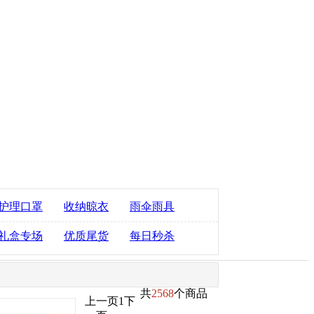
护理口罩
收纳晾衣
雨伞雨具
礼盒专场
优质尾货
每日秒杀
共
2568
个商品
上一页
1
下