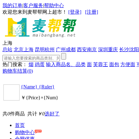
我的订单
|
客户服务
|
帮助中心
欢迎您来到麦帮帮网上超市！
[登录]
[注册]
上海
总站
北京
上海
昆明
杭州
广州
成都
西安
南京
深圳
重庆
长沙
沈阳
热门搜索：
烟
鸡蛋
输入商品名、品类
面
芙蓉王
面包
方便面
购物车结算(
0
)
{Name} {Ruler}
￥{Price}×{Num}
共
0
件商品 共计
￥0
选好了
首页
购物中心
全网优惠