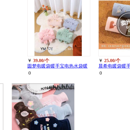
￥
39.00/个
￥
25.00/个
圆梦电暖袋暖手宝电热水袋暖
晨希电暖袋暖
宝宝175(颜色随机)/个
宝宝颜色随机02
0
0
承保)/个