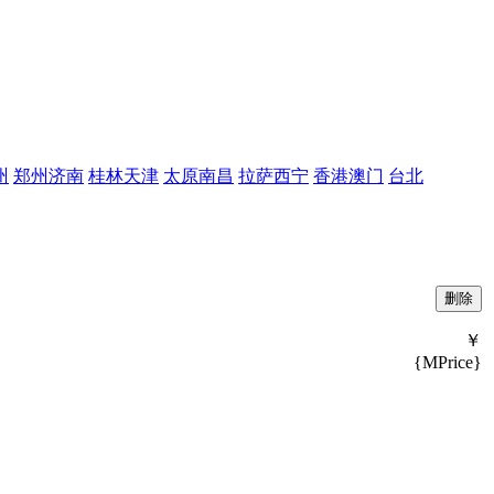
州
郑州
济南
桂林
天津
太原
南昌
拉萨
西宁
香港
澳门
台北
￥
{MPrice}