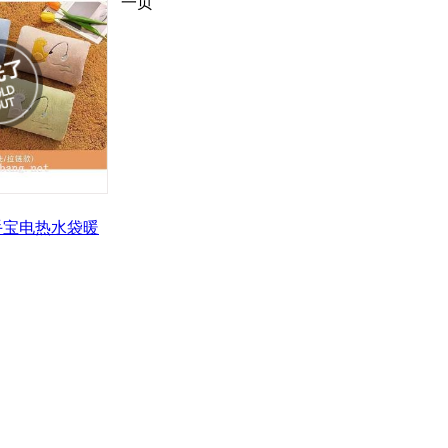
一页
手宝电热水袋暖
7(PICC责任险