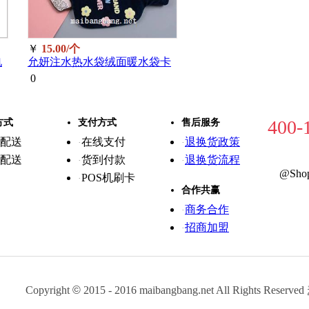
￥
15.00/个
电
允妍注水热水袋绒面暖水袋卡
通兔绒暖宝宝小号300ml(款式
0
颜色随机)
400-
方式
支付方式
售后服务
配送
在线支付
退换货政策
·
·
配送
货到付款
退换货流程
·
·
@Shop
POS机刷卡
·
合作共赢
商务合作
·
招商加盟
·
Copyright
©
2015 - 2016 maibangbang.net All Rights