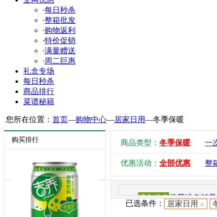
·
每日秒杀
·
整箱批发
·
购物返利
·
特价促销
·
满量赠送
·
周二巨惠
礼盒专场
每日秒杀
商品排行
菜谱秘籍
您所在位置：
首页
—
购物中心
—
居家日用
—
冬季保暖
购买排行
商品类型：
冬季保暖
一
优惠活动：
全部优惠
整
综合排名
推荐排名
销量
已选条件：
居家日用