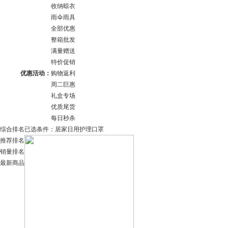
收纳晾衣
雨伞雨具
全部优惠
整箱批发
满量赠送
特价促销
优惠活动：
购物返利
周二巨惠
礼盒专场
优质尾货
每日秒杀
综合排名
已选条件：
居家日用
护理口罩
推荐排名
销量排名
最新商品