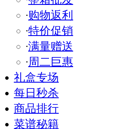
·
购物返利
·
特价促销
·
满量赠送
·
周二巨惠
礼盒专场
每日秒杀
商品排行
菜谱秘籍