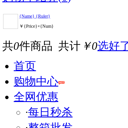
{Name} {Ruler}
￥{Price}×{Num}
共
0
件商品 共计
￥0
选好
首页
购物中心
全网优惠
·
每日秒杀
·
整箱批发