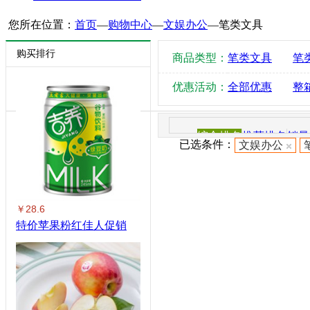
您所在位置：
首页
—
购物中心
—
文娱办公
—
笔类文具
购买排行
商品类型：
笔类文具
笔
优惠活动：
全部优惠
整
综合排名
推荐排名
销量
已选条件：
文娱办公
￥28.6
特价苹果粉红佳人促销