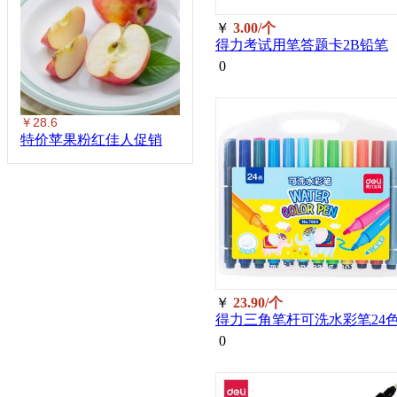
￥
3.00/个
得力考试用笔答题卡2B铅笔
s363
0
￥28.6
特价苹果粉红佳人促销
￥
23.90/个
得力三角笔杆可洗水彩笔24
70722
0