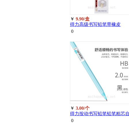
￥
9.90/盒
得力高级书写铅笔带橡皮
2B*12支S936
0
￥
3.00/个
得力按动书写铅笔铅笔粗芯
动铅笔HB2.0mm58800（绘画
0
考试素描）