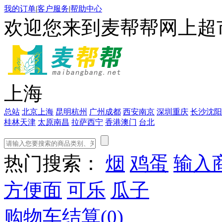
我的订单
|
客户服务
|
帮助中心
欢迎您来到麦帮帮网上超
上海
总站
北京
上海
昆明
杭州
广州
成都
西安
南京
深圳
重庆
长沙
沈阳
桂林
天津
太原
南昌
拉萨
西宁
香港
澳门
台北
热门搜索：
烟
鸡蛋
输入
方便面
可乐
瓜子
购物车结算(
0
)