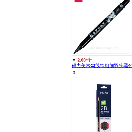
￥
2.00/个
得力美术勾线笔粗细双头黑
S563
0