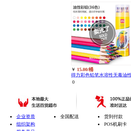
￥
15.00/桶
得力彩色铅笔水溶性无毒油
美术生画笔36色7070/桶
0
关于我们
配送方式
支付方式
企业简介
冷链配送
在线支付
·
·
·
企业资质
全国配送
货到付款
·
·
·
组织架构
POS机刷卡
·
·