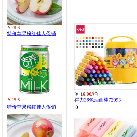
￥28.6
特价苹果粉红佳人促销
￥
16.00/桶
￥28.6
得力36色油画棒72093
特价苹果粉红佳人促销
0