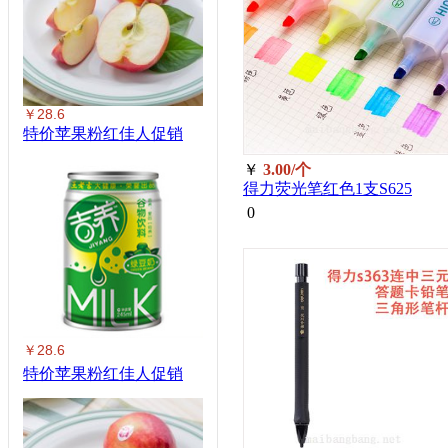
￥28.6
特价苹果粉红佳人促销
￥
3.00/个
得力荧光笔红色1支S625
0
￥28.6
特价苹果粉红佳人促销