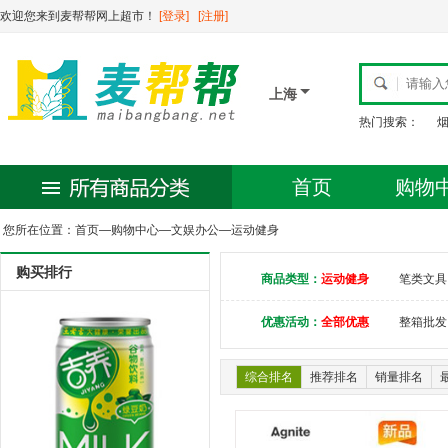
欢迎您来到麦帮帮网上超市！
[登录]
[注册]
上海
热门搜索：
首页
购物
您所在位置：
首页
—
购物中心
—
文娱办公
—
运动健身
购买排行
商品类型：
运动健身
笔类文具
优惠活动：
全部优惠
整箱批发
综合排名
推荐排名
销量排名